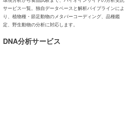
サービス一覧。独自データベースと解析パイプラインによ
り、植物種・節足動物のメタバーコーディング、品種鑑
定、野生動物の分析に対応します。
DNA分析サービス
バイオインサイトでは、環境DNA分析から食品DNA試験ま
で、多様なDNA分析サービスを提供しています。独自のデ
ータベースと解析パイプラインにより、高精度な分析結果
をお届けします。
環境DNA分析
水や土壌などの環境試料から生物由来のDNAを検出・解析
するサービスです。植物種メタバーコーディング、節足動