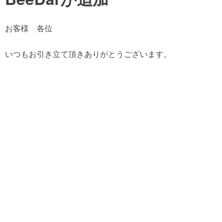
お客様 各位
いつもお引き立て頂きありがとうございます。
BroodMinderシリーズの新しいラインナップとして
BeeDar（ビーダー）が登場します。
BeeDarは、今までの養蜂機器にはなかった新しい製品で
す。BeeDarは、養蜂箱の音響等の振動を測定し、巣門のミ
ツバチの出入りをモニタリングすることができます。さら
に、レーダーで巣門でのミツバチの活動の他、巣全体のミ
ツバチの活動によって生成される音響をモニターすること
ができるのが、BroodMinder-BeeDarの特徴です。
【主な特徴】